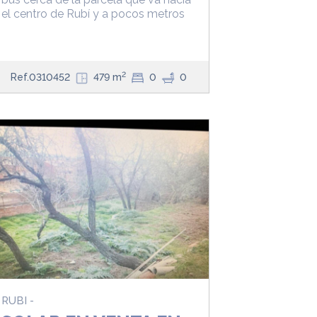
el centro de Rubí y a pocos metros
2
Ref.0310452
479 m
0
0
RUBI -