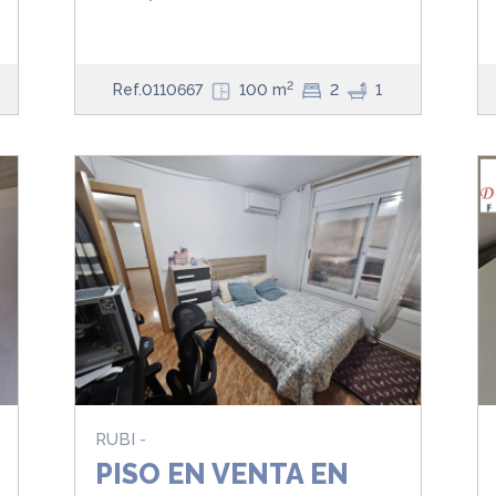
2
Ref.0110667
100 m
2
1
RUBI -
PISO EN VENTA EN