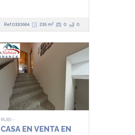
2
Ref.0310664
235 m
0
0
RUBI -
CASA EN VENTA EN