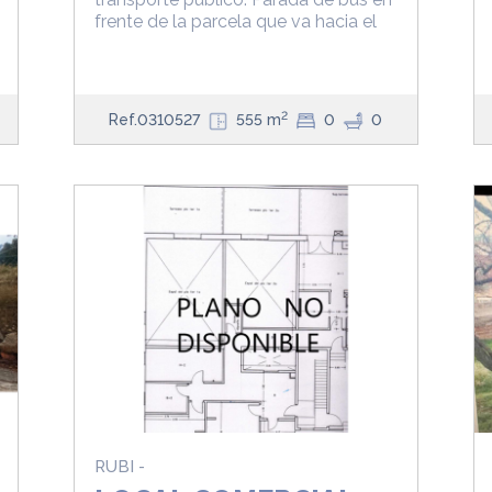
frente de la parcela que va hacia el
2
Ref.0310527
555 m
0
0
RUBI -