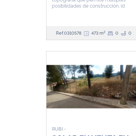
posibilidades de construcción, id
2
Ref.0310578
473 m
0
0
RUBI -