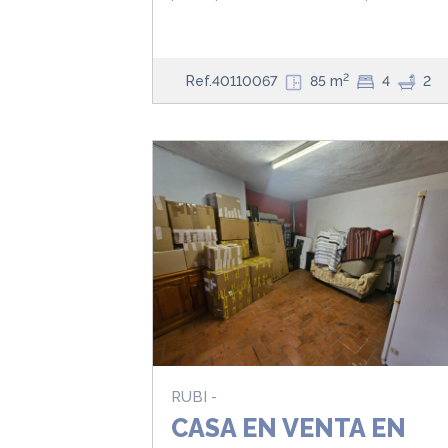
2
Ref.40110067
85 m
4
2
RUBI -
CASA EN VENTA EN