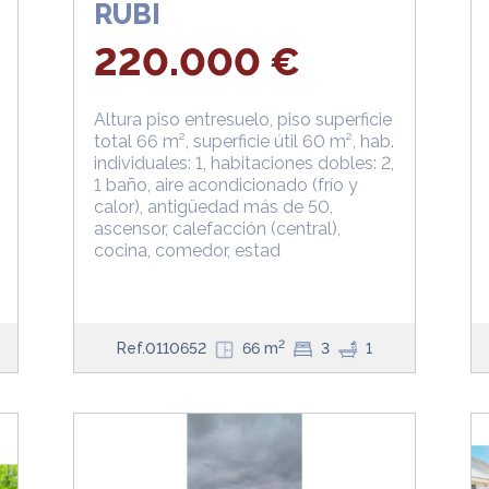
RUBI
220.000 €
Altura piso entresuelo, piso superficie
total 66 m², superficie útil 60 m², hab.
individuales: 1, habitaciones dobles: 2,
1 baño, aire acondicionado (frío y
calor), antigüedad más de 50,
ascensor, calefacción (central),
cocina, comedor, estad
2
Ref.0110652
66 m
3
1