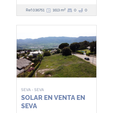
2
Ref.036751
1613 m
0
0
SEVA - SEVA
SOLAR EN VENTA EN
SEVA