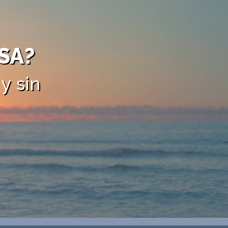
SA?
y sin