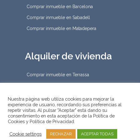
Comprar inmueble en Barcelona
Comprar inmueble en Sabadell
Comprar inmueble en Matadepera
Alquiler de vivienda
Comprar inmueble en Terrassa
Nuestra página web utiliza cookies para mejorar la
experiencia de usuario, recordando sus preferencias al
repetir visitas. Al pulsar "Aceptar" está dando su
2019 © D&Habitat Gestión
consentimiento en esta aceptación de la Política de
Cookies y Política de Privacidad.
Inmobiliaria
–
Condiciones Legales
•
Política de Cookies
•
Política de Privacidad
Cookie settings
RECHAZAR
ACEPTAR TODAS