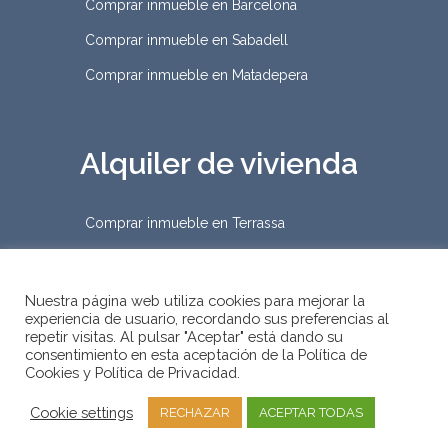
Comprar inmueble en Barcelona
Comprar inmueble en Sabadell
Comprar inmueble en Matadepera
Alquiler de vivienda
Comprar inmueble en Terrassa
Nuestra página web utiliza cookies para mejorar la
experiencia de usuario, recordando sus preferencias al
repetir visitas. Al pulsar "Aceptar" está dando su
2019 © D&Habitat Gestión
consentimiento en esta aceptación de la Política de
Cookies y Política de Privacidad.
Inmobiliaria
–
Condiciones Legales
•
Política de Cookies
•
Política de Privacidad
Cookie settings
RECHAZAR
ACEPTAR TODAS