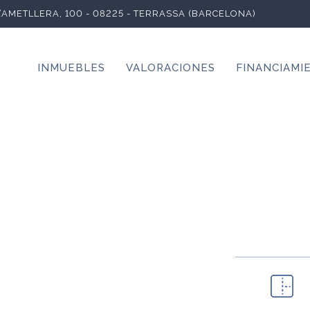
L’AMETLLERA, 100 - 08225 - TERRASSA (BARCELONA)
INMUEBLES
VALORACIONES
FINANCIAMI