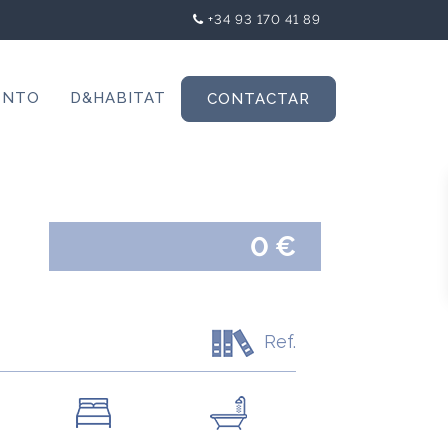
+34 93 170 41 89
ENTO
D&HABITAT
CONTACTAR
0 €
Ref.