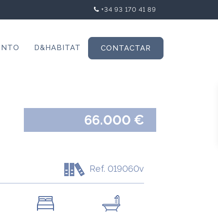
+34 93 170 41 89
ENTO
D&HABITAT
CONTACTAR
66.000 €
Ref. 019060v