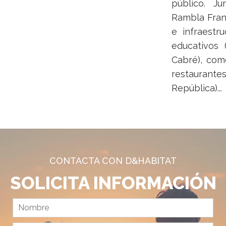
público. J
Rambla Franc
e infraestr
educativos 
Cabré), com
restaurant
República)...
CONTACTA CON D&HABITAT
SOLICITA INFORMACIÓN