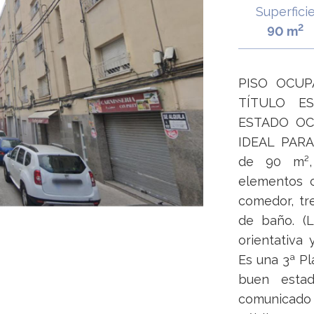
Superfici
2
90 m
PISO OCUP
TÍTULO E
ESTADO OC
IDEAL PARA
de 90 m²,
elementos c
comedor, tre
de baño. (L
orientativa
Es una 3ª Pl
buen esta
comunicado 