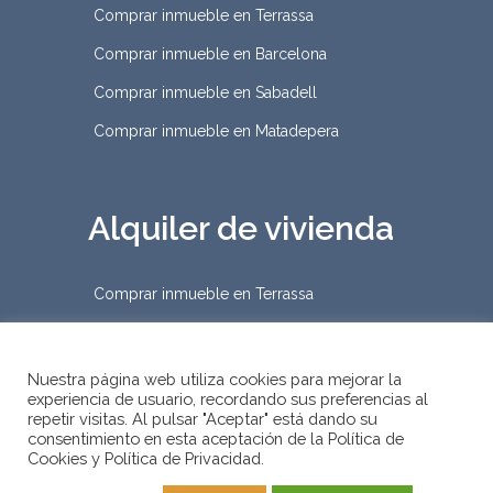
Comprar inmueble en Terrassa
Comprar inmueble en Barcelona
Comprar inmueble en Sabadell
Comprar inmueble en Matadepera
Alquiler de vivienda
Comprar inmueble en Terrassa
Nuestra página web utiliza cookies para mejorar la
experiencia de usuario, recordando sus preferencias al
repetir visitas. Al pulsar "Aceptar" está dando su
2019 © D&Habitat Gestión
consentimiento en esta aceptación de la Política de
Cookies y Política de Privacidad.
Inmobiliaria
–
Condiciones Legales
•
Política de Cookies
•