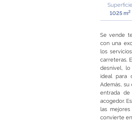
Superfici
2
1025 m
Se vende t
con una exc
los servicio
carreteras.
desnivel, l
ideal para 
Además, su o
entrada de 
acogedor. Es
las mejores
convierte en