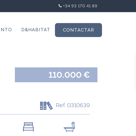
+34 93 170 41 89
ENTO
D&HABITAT
CONTACTAR
110.000 €
Ref. 0310639