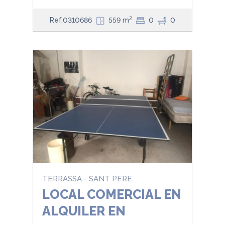
2
Ref.0310686
559 m
0
0
TERRASSA - SANT PERE
LOCAL COMERCIAL EN
ALQUILER EN