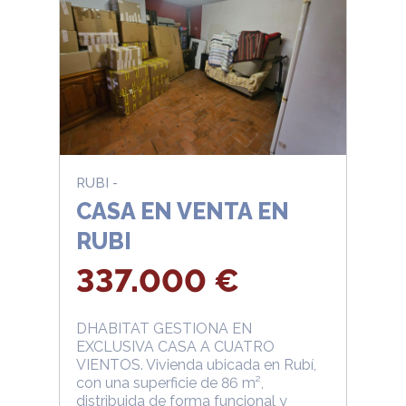
RUBI -
CASA EN VENTA EN
RUBI
337.000 €
DHABITAT GESTIONA EN
EXCLUSIVA CASA A CUATRO
VIENTOS. Vivienda ubicada en Rubí,
con una superficie de 86 m²,
distribuida de forma funcional y