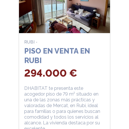
RUBI -
PISO EN VENTA EN
RUBI
294.000 €
DHABITAT te presenta este
acogedor piso de 79 m² situado en
una de las zonas más prácticas y
valoradas de Mercat, en Rubí, ideal
para familias o para quienes buscan
comodidad y todos los servicios al
alcance. La vivienda destaca por su
excelente