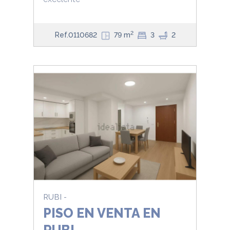
2
Ref.0110682
79 m
3
2
RUBI -
PISO EN VENTA EN