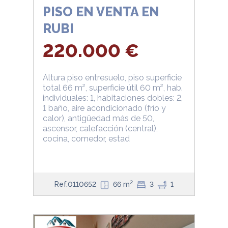
PISO EN VENTA EN
RUBI
220.000 €
Altura piso entresuelo, piso superficie
total 66 m², superficie útil 60 m², hab.
individuales: 1, habitaciones dobles: 2,
1 baño, aire acondicionado (frío y
calor), antigüedad más de 50,
ascensor, calefacción (central),
cocina, comedor, estad
2
Ref.0110652
66 m
3
1