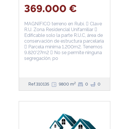
369.000 €
MAGNÍFICO terreno en Rubí.  Clave
R.U. Zona Residencial Unifamiliar 
Edificable solo la parte R.U.C, área de
conservación de estructura parcelaria
 Parcela mínima 1.200m2. Tenemos
9.820’27m2  No se permite ninguna
segregación, po
2
Ref.310135
9800 m
0
0