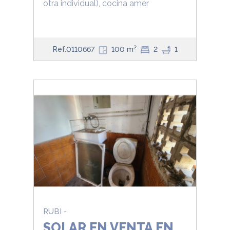
otra individual), cocina amer
2
Ref.0110667
100 m
2
1
RUBI -
SOLAR EN VENTA EN