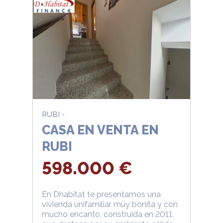
RUBI -
CASA EN VENTA EN
RUBI
598.000 €
En Dhabitat te presentamos una
vivienda unifamiliar muy bonita y con
mucho encanto, construida en 2011,